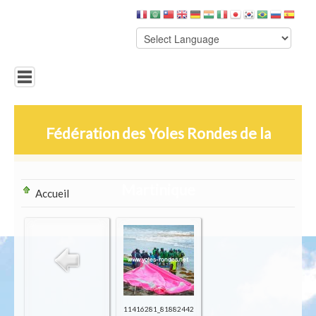
Accueil
Fédération des Yoles Rondes de la
Grandes Yoles
BB Yoles
Martinique
Accueil
Le Tour
F.Y.R.M
Se connecter
11416281_81882442