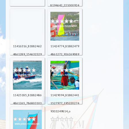
8194642_221000924
4380736665_o
11416316_81882462
11424774_81882479
4861289_154632329
4861272_926269089
6389588971_o
928657239_o
11425185_81882486
11429094_81882441
4861265_786803103
1527977_195220274
0656856105_o
9303249814_o