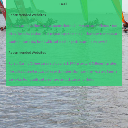
Email :
Recommended Websites
Ruleta Casino Online
·
sassa status check 19
·
Mastercard Talletus
·
top
sites like pulsz casino
·
fast payout csgo skin sites
·
chainsaw man reze arc
9anime
·
same day loans with bad credit
·
goojara apk
·
dstv paybill
Recommended Websites
Ruleta Casino Online
sassa status check 19
Mastercard Talletus
top sites
like pulsz casino
fast payout csgo skin sites
chainsaw man reze arc 9anime
same day loans with bad credit
goojara apk
sassa numbers