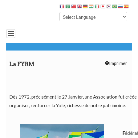
Accueil
Grandes Yoles
Imprimer
La FYRM
BB Yoles
Le Tour
Dès 1972, précisément le 27 Janvier, une Association fut créée
F.Y.R.M
organiser, renforcer la Yole, richesse de notre patrimoine.
Se connecter
F
édéra